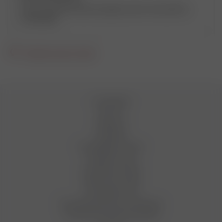
Очень хороший магазин продавцы знают свою работу,
отзывчивые.
Загрузить еще отзывы
О компании
Новости
Вакансии
Магазины
Как оформить заказ
Условия оплаты
Условия доставки
Гарантия на товар
Сотрудничество
Пользовательское соглашение
Условия бонусной программы