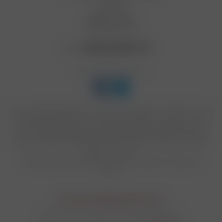
Статьи
Вопрос-ответ
Производители
+7 (812) 949 91 91
Мы в социальных сетях:
Сеть магазинов подарков и табачной продукции "Табакон" входит
в пятерку крупнейших в России как по количеству магазинов, так и
по объемам продаж. Мы эксклюзивные представители таких
марок, как ZIPPO, PARKER, DAVIDOFF, DUNHILL, DUPON, PETERSON.
Цены в розничных магазинах Табакон могут отличаться от цен,
указанных на сайте.
*Информация, размещенная на сайте, не является публичной
офертой.
Политика конфиденциальности
© 2018 - 2026 "Табакон". Все права защищены.