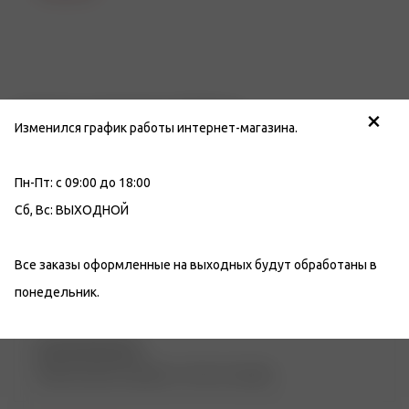
×
Отзывы о компании «Табакон»
Изменился график работы интернет-магазина.
За 31 год работы наша компания получила более
1267
отзывов
, на разных площадках.
Оставьте свой отзыв
,
Пн-Пт: с 09:00 до 18:00
помогите нам стать лучше.
Сб, Вс: ВЫХОДНОЙ
Все заказы оформленные на выходных будут обработаны в
понедельник.
Сергей Зиновьев
Люблю именно папиросы. Там есть всегда.