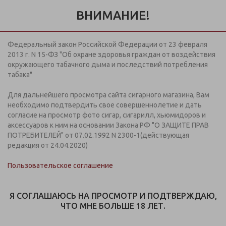
Информация предназначена для покупателей старше 18
лет.
ВНИМАНИЕ!
Дистанционная продажа кальянов, табачной и
никотинсодержащей продукции на сайте
не осуществляется
Федеральный закон Российской Федерации от 23 февраля
+7 (812) 949 91 91
2013 г. N 15-ФЗ "Об охране здоровья граждан от воздействия
ЗАКАЗАТЬ ЗВОНОК
окружающего табачного дыма и последствий потребления
Пн-Вс: с 09:00-21:00
табака"
Для дальнейшего просмотра сайта сигарного магазина, Вам
МЕНЮ
необходимо подтвердить свое совершеннолетие и дать
согласие на просмотр фото сигар, сигарилл, хьюмидоров и
аксессуаров к ним на основании Закона РФ "О ЗАЩИТЕ ПРАВ
Фигура "Сокол" бронза, 8,5x10x21см
ПОТРЕБИТЕЛЕЙ" от 07.02.1992 N 2300-1(действующая
7689254
редакция от 24.04.2020)
Пользовательское соглашение
Я СОГЛАШАЮСЬ НА ПРОСМОТР И ПОДТВЕРЖДАЮ,
ЧТО МНЕ БОЛЬШЕ 18 ЛЕТ.