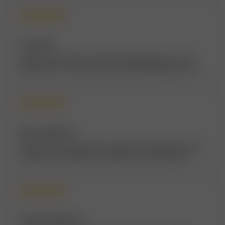
Татьяна И.
Неплохой магазинчик с дорогими подарочками. Но, если
ОЧЕНЬ надо, то можно купить симпатичную вещичку в знак
внимания.
Виктор Набатов
Покупаю здесь трубочный и сигаретный табак, бумагу для
самокруток и бензин для зажигалки. Полный порядок!
Кроме того, в этом магазинчике приобрел флотилию из
пяти парусных кораблей. Потом нарды, шахматы и
домино.
Наталья Конькова