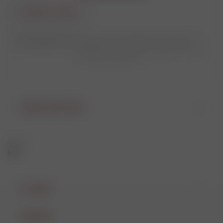
Купить в 1 клик
Цены на сайте приведены как справочная
Поделиться
информация и не являются публичной
офертой. Цены могут отличаться от цен в
розничных магазинах.
Характеристики
Бренд
Нет
Отзывы
Наличие