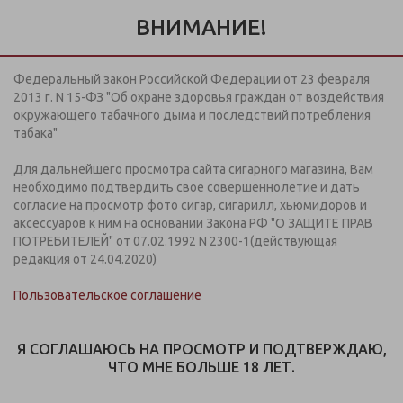
Информация предназначена для покупателей старше 18
лет.
ВНИМАНИЕ!
Дистанционная продажа кальянов, табачной и
никотинсодержащей продукции на сайте
не осуществляется
Федеральный закон Российской Федерации от 23 февраля
+7 (812) 949 91 91
2013 г. N 15-ФЗ "Об охране здоровья граждан от воздействия
ЗАКАЗАТЬ ЗВОНОК
окружающего табачного дыма и последствий потребления
Пн-Вс: с 09:00-21:00
табака"
Для дальнейшего просмотра сайта сигарного магазина, Вам
МЕНЮ
необходимо подтвердить свое совершеннолетие и дать
согласие на просмотр фото сигар, сигарилл, хьюмидоров и
аксессуаров к ним на основании Закона РФ "О ЗАЩИТЕ ПРАВ
ТК "Южный" (ул. Невская д.13)
ПОТРЕБИТЕЛЕЙ" от 07.02.1992 N 2300-1(действующая
редакция от 24.04.2020)
В соответствии с Федеральным законом от 23 февраля
2013 г. №15-ФЗ "Об охране здоровья граждан от
Пользовательское соглашение
воздействия окружающего табачного дыма" мы не
осуществляем дистанционную торговлю табачной и
табака содержащей продукцией. Всю табачную
Я СОГЛАШАЮСЬ НА ПРОСМОТР И ПОДТВЕРЖДАЮ,
продукцию Вы можете приобрести в наших магазинах.
ЧТО МНЕ БОЛЬШЕ 18 ЛЕТ.
загрузка карты...