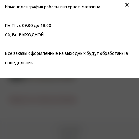
×
Л.О., г. Всеволожск, ТК
+7 (812) 949-91-91
Изменился график работы интернет-магазина.
"Южный", ул. Невская д.13
Email
Режим работы
Пн-Пт: с 09:00 до 18:00
info@tabakon.ru
Пн-Вс: с 10:00 до 21:00
Сб, Вс: ВЫХОДНОЙ
Все заказы оформленные на выходных будут обработаны в
понедельник.
Вернуться к списку магазинов
О компании
Новости