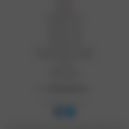
Вакансии
Магазины
Как оформить заказ
Условия оплаты
Условия доставки
Гарантия на товар
Сотрудничество
Пользовательское соглашение
Условия бонусной программы
Статьи
Вопрос-ответ
Производители
+7 (812) 949 91 91
Мы в социальных сетях:
Сеть магазинов подарков и табачной продукции "Табакон" входит