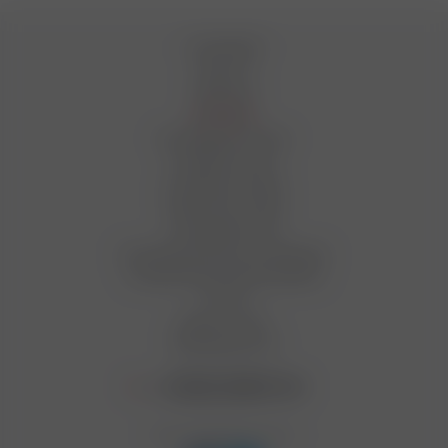
О компании
Новости
Вакансии
Магазины
Как оформить заказ
Условия оплаты
Условия доставки
Гарантия на товар
Сотрудничество
Пользовательское соглашение
Условия бонусной программы
Статьи
Вопрос-ответ
Производители
+7 (812) 949 91 91
Мы в социальных сетях: