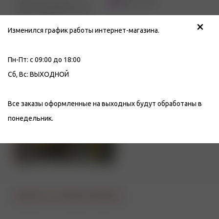
г. Санкт-Петербург, ТРК
Бухарестская
"РИО", Фучика ул., д.2, лит.
×
А
Изменился график работы интернет-магазина.
Телефон
Email
+7 (812) 949-91-91
info@tabakon.ru
Пн-Пт: с 09:00 до 18:00
Режим работы
Сб, Вс: ВЫХОДНОЙ
Пн-Вс: с 10:00 до 22:00
Все заказы оформленные на выходных будут обработаны в
понедельник.
Вернуться к списку магазинов