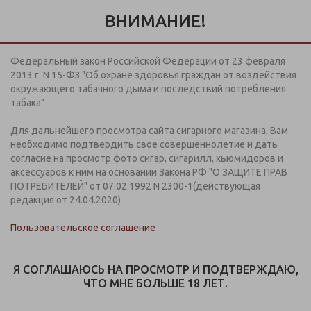
Информация предназначена для покупателей старше 18
лет.
ВНИМАНИЕ!
Дистанционная продажа кальянов, табачной и
никотинсодержащей продукции на сайте
не осуществляется
Федеральный закон Российской Федерации от 23 февраля
+7 (812) 949 91 91
2013 г. N 15-ФЗ "Об охране здоровья граждан от воздействия
ЗАКАЗАТЬ ЗВОНОК
окружающего табачного дыма и последствий потребления
Пн-Вс: с 09:00-21:00
табака"
Для дальнейшего просмотра сайта сигарного магазина, Вам
МЕНЮ
необходимо подтвердить свое совершеннолетие и дать
согласие на просмотр фото сигар, сигарилл, хьюмидоров и
аксессуаров к ним на основании Закона РФ "О ЗАЩИТЕ ПРАВ
ТРК "РИО" (Фучика ул., д.2, лит. А)
ПОТРЕБИТЕЛЕЙ" от 07.02.1992 N 2300-1(действующая
редакция от 24.04.2020)
В соответствии с Федеральным законом от 23 февраля
2013 г. №15-ФЗ "Об охране здоровья граждан от
Пользовательское соглашение
воздействия окружающего табачного дыма" мы не
осуществляем дистанционную торговлю табачной и
табака содержащей продукцией. Всю табачную
Я СОГЛАШАЮСЬ НА ПРОСМОТР И ПОДТВЕРЖДАЮ,
продукцию Вы можете приобрести в наших магазинах.
ЧТО МНЕ БОЛЬШЕ 18 ЛЕТ.
загрузка карты...