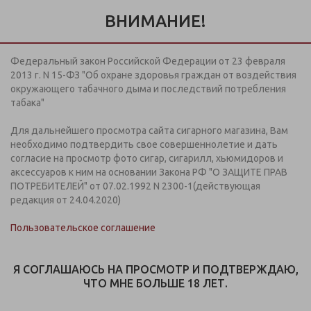
Информация предназначена для покупателей старше 18
лет.
ВНИМАНИЕ!
Дистанционная продажа кальянов, табачной и
никотинсодержащей продукции на сайте
не осуществляется
Федеральный закон Российской Федерации от 23 февраля
+7 (812) 949 91 91
2013 г. N 15-ФЗ "Об охране здоровья граждан от воздействия
ЗАКАЗАТЬ ЗВОНОК
окружающего табачного дыма и последствий потребления
Пн-Вс: с 09:00-21:00
табака"
Для дальнейшего просмотра сайта сигарного магазина, Вам
МЕНЮ
необходимо подтвердить свое совершеннолетие и дать
согласие на просмотр фото сигар, сигарилл, хьюмидоров и
аксессуаров к ним на основании Закона РФ "О ЗАЩИТЕ ПРАВ
Магазин (пр. Стачек 99, лит. А)
ПОТРЕБИТЕЛЕЙ" от 07.02.1992 N 2300-1(действующая
редакция от 24.04.2020)
В соответствии с Федеральным законом от 23 февраля
2013 г. №15-ФЗ "Об охране здоровья граждан от
Пользовательское соглашение
воздействия окружающего табачного дыма" мы не
осуществляем дистанционную торговлю табачной и
табака содержащей продукцией. Всю табачную
Я СОГЛАШАЮСЬ НА ПРОСМОТР И ПОДТВЕРЖДАЮ,
продукцию Вы можете приобрести в наших магазинах.
ЧТО МНЕ БОЛЬШЕ 18 ЛЕТ.
загрузка карты...