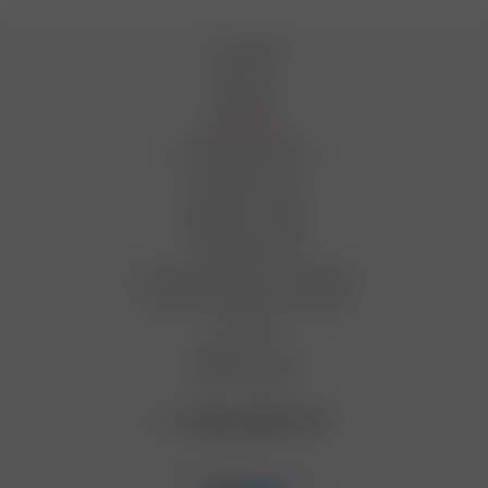
О компании
Новости
Вакансии
Магазины
Как оформить заказ
Условия оплаты
Условия доставки
Гарантия на товар
Сотрудничество
Пользовательское соглашение
Условия бонусной программы
Статьи
Вопрос-ответ
Производители
+7 (812) 949 91 91
Мы в социальных сетях: