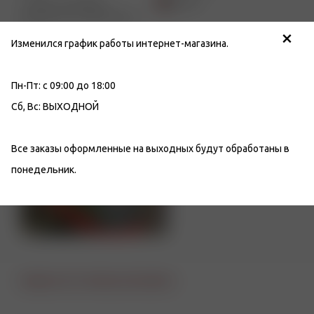
г. Санкт-Петербург,
Автово
Магазин, пр. Стачек 99, лит.
×
А
Изменился график работы интернет-магазина.
Телефон
Email
+7 (812) 949-91-91
info@tabakon.ru
Пн-Пт: с 09:00 до 18:00
Режим работы
Сб, Вс: ВЫХОДНОЙ
Пн-Вс: с 10:00 до 22:00
Все заказы оформленные на выходных будут обработаны в
понедельник.
Вернуться к списку магазинов