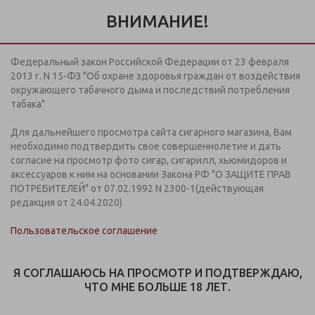
Информация предназначена для покупателей старше 18
лет.
ВНИМАНИЕ!
Дистанционная продажа кальянов, табачной и
никотинсодержащей продукции на сайте
не осуществляется
Федеральный закон Российской Федерации от 23 февраля
+7 (812) 949 91 91
2013 г. N 15-ФЗ "Об охране здоровья граждан от воздействия
ЗАКАЗАТЬ ЗВОНОК
окружающего табачного дыма и последствий потребления
Пн-Вс: с 09:00-21:00
табака"
Для дальнейшего просмотра сайта сигарного магазина, Вам
МЕНЮ
необходимо подтвердить свое совершеннолетие и дать
согласие на просмотр фото сигар, сигарилл, хьюмидоров и
аксессуаров к ним на основании Закона РФ "О ЗАЩИТЕ ПРАВ
ТК "Лента" (ул.Михайловская д.40/7,
ПОТРЕБИТЕЛЕЙ" от 07.02.1992 N 2300-1(действующая
стр.1)
редакция от 24.04.2020)
В соответствии с Федеральным законом от 23 февраля
Пользовательское соглашение
2013 г. №15-ФЗ "Об охране здоровья граждан от
воздействия окружающего табачного дыма" мы не
осуществляем дистанционную торговлю табачной и
Я СОГЛАШАЮСЬ НА ПРОСМОТР И ПОДТВЕРЖДАЮ,
табака содержащей продукцией. Всю табачную
ЧТО МНЕ БОЛЬШЕ 18 ЛЕТ.
продукцию Вы можете приобрести в наших магазинах.