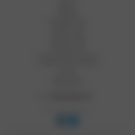
Новости
Вакансии
Магазины
Как оформить заказ
Условия оплаты
Условия доставки
Гарантия на товар
Сотрудничество
Пользовательское соглашение
Условия бонусной программы
Статьи
Вопрос-ответ
Производители
+7 (812) 949 91 91
Мы в социальных сетях:
Сеть магазинов подарков и табачной продукции "Табакон" входит