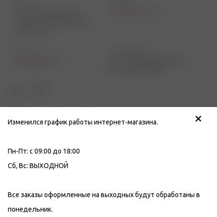
Адрес
Телефон
Л.О., г. Ломоносов, ТК
+7 (812) 949-91-91
"Лента", ул.Михайловская
д.40/7, стр.1
Email
Режим работы
info@tabakon.ru
Пн-Пт: с 08:00 до 23:00; Сб-
Вс: с 10:00 до 23:00
1 этаж
×
Изменился график работы интернет-магазина.
Пн-Пт: с 09:00 до 18:00
Сб, Вс: ВЫХОДНОЙ
Все заказы оформленные на выходных будут обработаны в
понедельник.