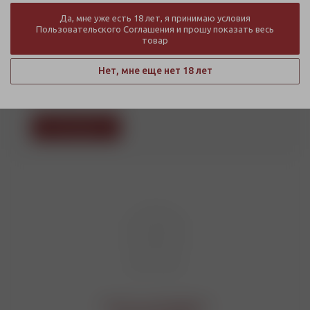
необходимо подтвердить свое совершеннолетие и
Да, мне уже есть 18 лет, я принимаю условия
дать согласие на просмотр фото
сигар, сигарилл,
Пользовательского Соглашения и прошу показать весь
товар
хьюмидоров и аксессуаров к ним
на основании
Закона РФ "О ЗАЩИТЕ ПРАВ ПОТРЕБИТЕЛЕЙ" от
Нет, мне еще нет 18 лет
07.02.1992 N 2300-1(действующая редакция от
24.04.2020).
Подтвердить
Решётка для барбекю