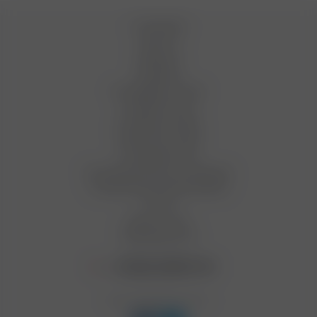
О компании
Новости
Вакансии
Магазины
Как оформить заказ
Условия оплаты
Условия доставки
Гарантия на товар
Сотрудничество
Пользовательское соглашение
Условия бонусной программы
Статьи
Вопрос-ответ
Производители
+7 (812) 949 91 91
Мы в социальных сетях: