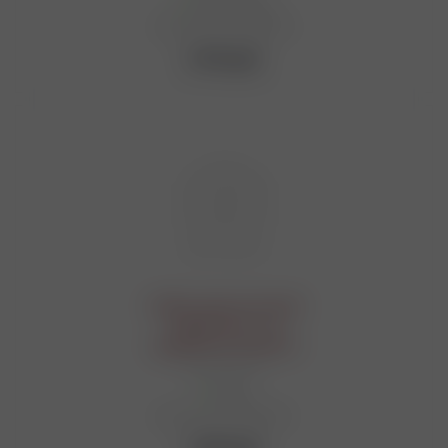
Достаточно
Артикул: Ю2-00060960
2 675
руб.
Набор туристический
"Душа поет", 12
предметов 10240274
Мало
Артикул: Ю2-00060961