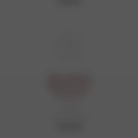
2 495
руб.
Набор с шампурами
подарочный "Тигр", в
кейсе из эко-кожи
№125 9731745
Мало
Артикул: Ю2-00060989
16 225
руб.