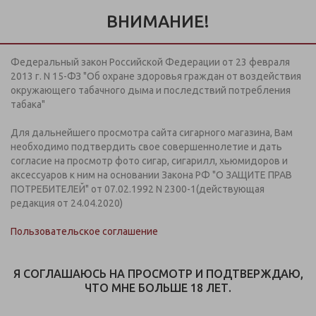
Информация предназначена для покупателей старше 18
лет.
ВНИМАНИЕ!
Дистанционная продажа кальянов, табачной и
никотинсодержащей продукции на сайте
не осуществляется
Федеральный закон Российской Федерации от 23 февраля
+7 (812) 949 91 91
2013 г. N 15-ФЗ "Об охране здоровья граждан от воздействия
ЗАКАЗАТЬ ЗВОНОК
окружающего табачного дыма и последствий потребления
Пн-Вс: с 09:00-21:00
табака"
Для дальнейшего просмотра сайта сигарного магазина, Вам
МЕНЮ
необходимо подтвердить свое совершеннолетие и дать
согласие на просмотр фото сигар, сигарилл, хьюмидоров и
аксессуаров к ним на основании Закона РФ "О ЗАЩИТЕ ПРАВ
Пикник
ПОТРЕБИТЕЛЕЙ" от 07.02.1992 N 2300-1(действующая
редакция от 24.04.2020)
Фильтр
Пользовательское соглашение
В каталоге сейчас отображаются не все
Я СОГЛАШАЮСЬ НА ПРОСМОТР И ПОДТВЕРЖДАЮ,
позиции.
ЧТО МНЕ БОЛЬШЕ 18 ЛЕТ.
Для просмотра всех доступных позиций Вам