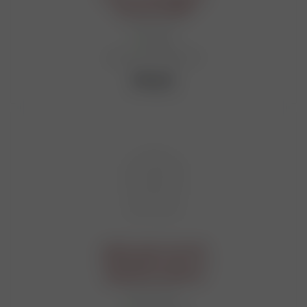
хром.арт.999689
Много
Артикул: Ю2-00060318
640
руб.
Набор туристический
"Побеждаю голод", 12
предметов 10934146