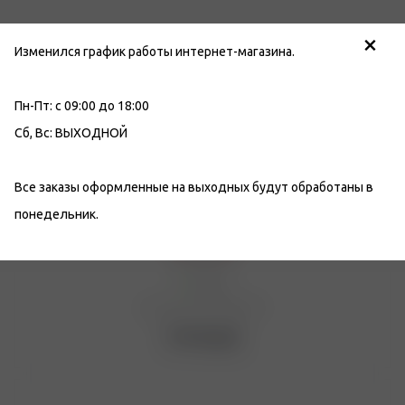
×
Изменился график работы интернет-магазина.
Пн-Пт: с 09:00 до 18:00
Сб, Вс: ВЫХОДНОЙ
Все заказы оформленные на выходных будут обработаны в
Набор с шампурами
подарочный "Пикник" в
понедельник.
коробке из эко-кожи
№3 9088194
Мало
Артикул: Ю2-00060959
14 310
руб.