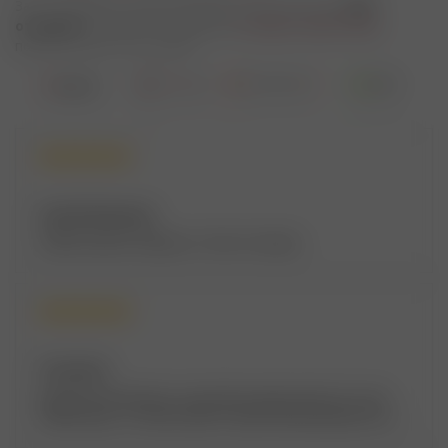
За 31 год работы наша компания получила более
1267
отзывов
, на разных площадках.
Оставьте свой отзыв
,
помогите нам стать лучше.
Сергей Зиновьев
Люблю именно папиросы. Там есть всегда.
Татьяна И.
Неплохой магазинчик с дорогими подарочками. Но, если
ОЧЕНЬ надо, то можно купить симпатичную вещичку в знак
внимания.