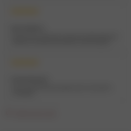
Виктор Набатов
Покупаю здесь трубочный и сигаретный табак, бумагу для
самокруток и бензин для зажигалки. Полный порядок!
Кроме того, в этом магазинчике приобрел флотилию из
пяти парусных кораблей. Потом нарды, шахматы и
домино.
Наталья Конькова
Очень хороший магазин продавцы знают свою работу,
отзывчивые.
Загрузить еще отзывы