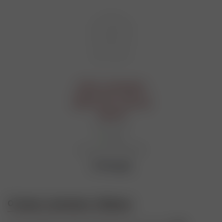
Набор с шампурами
подарочный "Орёл", в
кейсе из эко-кожи №8
9088198
Мало
Артикул: Ю2-00060988
17 015
руб.
Отзывы о компании «Табакон»