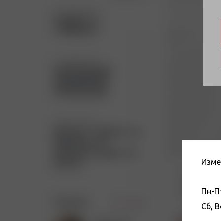
17 июня 2026
Подарок от
«Табакон»!
11 июня 2026
РАСПРОДАЖА
СУВЕНИРНОЙ
ПРОДУКЦИИ!
4 июня 2026
Магазин "Табакон" на
Нарвском, 29
временно закрыт на
Изме
ремонт
Адрес
г. Санкт-Петер
Пн-Пт
д. 94, к. 1
Статьи
Все статьи
Сб, 
Станция метр