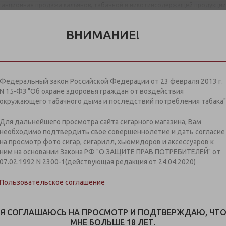
анционная продажа кальянов, табачной и никотинсодержащей продукции
ВНИМАНИЕ!
е табака в
КАК КУПИТЬ
ВАКАНСИИ
МАГАЗИНЫ
Федеральный закон Российской Федерации от 23 февраля 2013 г.
N 15-ФЗ "Об охране здоровья граждан от воздействия
окружающего табачного дыма и последствий потребления табака"
ты
-
Магазины
-
Магазин, Ленинский пр., д. 94, к. 1
н (Ленинский пр., д. 94, к
Для дальнейшего просмотра сайта сигарного магазина, Вам
необходимо подтвердить свое совершеннолетие и дать согласие
на просмотр фото сигар, сигарилл, хьюмидоров и аксессуаров к
ним на основании Закона РФ "О ЗАЩИТЕ ПРАВ ПОТРЕБИТЕЛЕЙ" от
 с Федеральным законом от 23 февраля 2013 г. №15-ФЗ "Об 
07.02.1992 N 2300-1(действующая редакция от 24.04.2020)
абачного дыма" мы не осуществляем дистанционную торго
сю табачную продукцию Вы можете приобрести в наших мага
Пользовательское соглашение
Я СОГЛАШАЮСЬ НА ПРОСМОТР И ПОДТВЕРЖДАЮ, ЧТ
МНЕ БОЛЬШЕ 18 ЛЕТ.