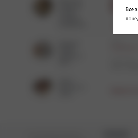
Бумага для
Автово
самокруток:
Все 
Проспект 
история,
поне
стандарты,
Телефон
популярность.
+7 (812) 949-9
Email
Выбираем
info@tabakon.
лучший
подарок к 8
Режим работы
марта
Пн-Вс: с 10:00
Учимся
заботиться о
Вернуться к
трубке
КОМПАНИЯ
Сеть магазинов подарков и