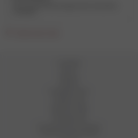
Очень хороший магазин продавцы знают свою работу,
отзывчивые.
Загрузить еще отзывы
О компании
Новости
Вакансии
Магазины
Как оформить заказ
Условия оплаты
Условия доставки
Гарантия на товар
Сотрудничество
Пользовательское соглашение
Условия бонусной программы