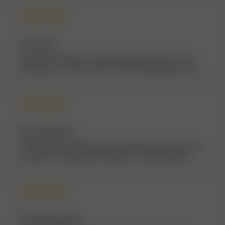
Татьяна И.
Неплохой магазинчик с дорогими подарочками. Но, если
ОЧЕНЬ надо, то можно купить симпатичную вещичку в знак
внимания.
Виктор Набатов
Покупаю здесь трубочный и сигаретный табак, бумагу для
самокруток и бензин для зажигалки. Полный порядок!
Кроме того, в этом магазинчике приобрел флотилию из
пяти парусных кораблей. Потом нарды, шахматы и
домино.
Наталья Конькова