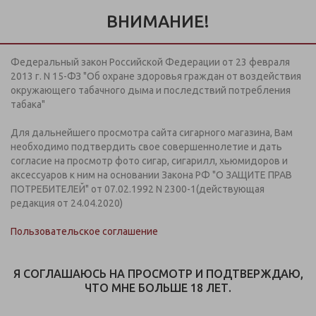
Информация предназначена для покупателей старше 18
лет.
ВНИМАНИЕ!
Дистанционная продажа кальянов, табачной и
никотинсодержащей продукции на сайте
не осуществляется
Федеральный закон Российской Федерации от 23 февраля
+7 (812) 949 91 91
2013 г. N 15-ФЗ "Об охране здоровья граждан от воздействия
ЗАКАЗАТЬ ЗВОНОК
окружающего табачного дыма и последствий потребления
Пн-Вс: с 09:00-21:00
табака"
Для дальнейшего просмотра сайта сигарного магазина, Вам
МЕНЮ
необходимо подтвердить свое совершеннолетие и дать
согласие на просмотр фото сигар, сигарилл, хьюмидоров и
аксессуаров к ним на основании Закона РФ "О ЗАЩИТЕ ПРАВ
Ключница-коллаж "Морские просторы"
ПОТРЕБИТЕЛЕЙ" от 07.02.1992 N 2300-1(действующая
17*25*6см 33901
редакция от 24.04.2020)
Пользовательское соглашение
23 февраля
Я СОГЛАШАЮСЬ НА ПРОСМОТР И ПОДТВЕРЖДАЮ,
ЧТО МНЕ БОЛЬШЕ 18 ЛЕТ.