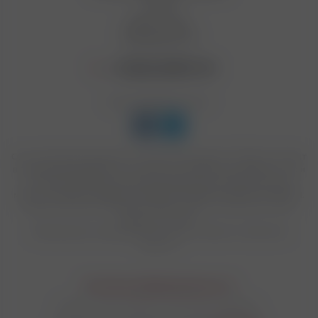
Статьи
Вопрос-ответ
Производители
+7 (812) 949 91 91
Мы в социальных сетях:
Сеть магазинов подарков и табачной продукции "Табакон" входит
в пятерку крупнейших в России как по количеству магазинов, так и
по объемам продаж. Мы эксклюзивные представители таких
марок, как ZIPPO, PARKER, DAVIDOFF, DUNHILL, DUPON, PETERSON.
Цены в розничных магазинах Табакон могут отличаться от цен,
указанных на сайте.
*Информация, размещенная на сайте, не является публичной
офертой.
Политика конфиденциальности
© 2018 - 2026 "Табакон". Все права защищены.