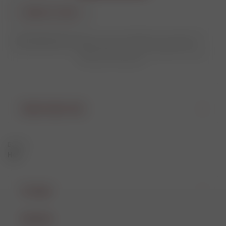
Купить в 1 клик
Цены на сайте приведены как справочная
Поделиться
информация и не являются публичной
офертой. Цены могут отличаться от цен в
розничных магазинах.
Характеристики
Бренд
Нет
Отзывы
Наличие