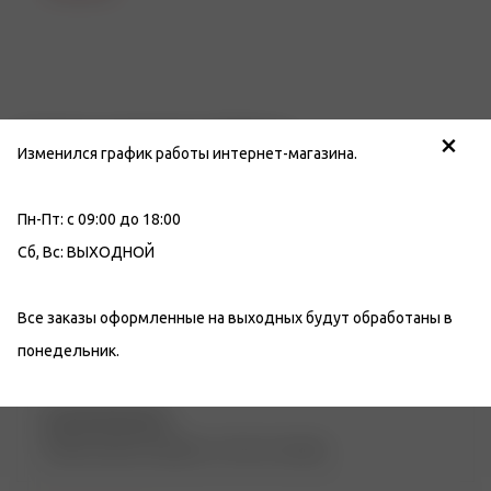
×
Отзывы о компании «Табакон»
Изменился график работы интернет-магазина.
За 31 год работы наша компания получила более
1267
отзывов
, на разных площадках.
Оставьте свой отзыв
,
Пн-Пт: с 09:00 до 18:00
помогите нам стать лучше.
Сб, Вс: ВЫХОДНОЙ
Все заказы оформленные на выходных будут обработаны в
понедельник.
Сергей Зиновьев
Люблю именно папиросы. Там есть всегда.